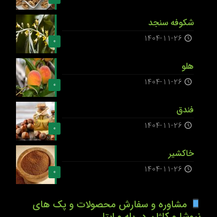
شکوفه سنجد
1404-11-26
0
هلو
1404-11-26
0
فندق
1404-11-26
0
خاکشیر
1404-11-26
0
مشاوره و سفارش محصولات و پک های
نیوشا و کاژان در بله و ایتا