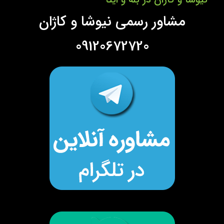
مشاور رسمی نیوشا و کاژان
09120672720