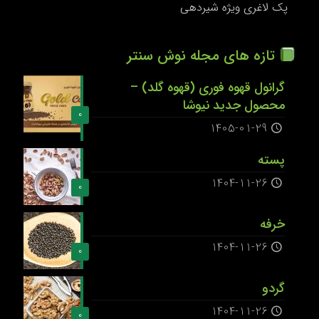
پک لاغری ویژه شیردهی
تازه های مجله نوش سنتر
گرانول قهوه فوری (قهوه گلد) –
محصول جدید نیوشا
0
1405-01-29
پسته
1404-11-26
0
خرفه
1404-11-26
0
گردو
1404-11-26
0