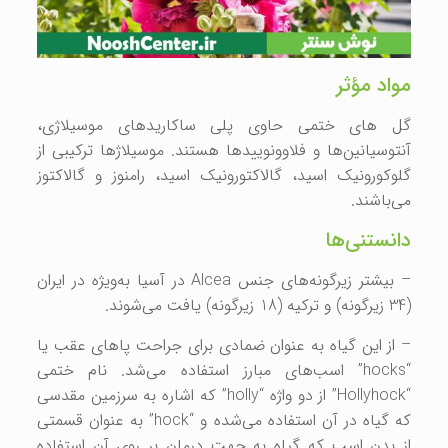
مواد مؤثر
گل های ختمی حاوی پلی ساکاریدهای موسیلاژی،
آنتوسیانین‌ها و فلاوونوییدها هستند. موسیلاژها ترکیبی از
گلوکورونیک اسید، گالاکتورونیک اسید، رامنوز و گالاکتوز
می‌باشند.
دانستنی‌ها
– بیشتر زیرگونه‌های جنس
Alcea
در آسیا به‌ویژه در ایران
(34 زیرگونه) و ترکیه (18 زیرگونه) یافت می‌شوند.
– از این گیاه به عنوان ضمادی برای جراحت پاهای عقب یا
“
hocks
” اسب‌های مبارز استفاده می‌شد. نام ختمی
“
Hollyhock
” از دو واژه “
holly
” که اشاره به سرزمین مقدسی
که گیاه در آن استفاده می‌شده و “
hock
” به عنوان قسمتی
از بدن اسب که گیاه به جهت درمان بر روی آن استفاده