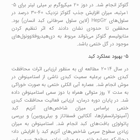
گلوکز انجام شد. در دوز 20 میکروگرم بر میلی لیتر برای 5-
1مرتبه، میزان افزایش جذب گلوکز نزدیک 40-30 درصد در
سلول‌های
HepG2
(لاین سلول سرطانی کبد انسان) بود.
محققین تا حدودی نشان دادند که اثر تنظیم کردن
متابولیسم گلوکز می‌تواند مربوط به دی‌هیدروفلاوونول‌های
موجود در گل ختمی باشد.
5- بهبود عملکرد کبد
در سال 2014 مطالعه ای به منظور ارزیابی اثرات محافظت
کبدی ختمی برعلیه سمیت کبدی ناشی از استامینوفن در
موش انجام شد. عصاره آبی الکلی ختمی به صورت خوراکی
به مدت 7 روز متوالی همراه با دوز سمی استامینوفن داده
شد. در پایان دوره درمان، ارزیابی فعالیت محافظت کبدی
ختمی براساس میزان شاخص‌های آنزیم کبد
(آمینوترانسفرازها، آلکالین فسفاتاز و بیلی‌روبین) و بررسی
پاتولوژی بافت‌های کبد انجام شد. استامینوفن به میزان
زیادی سطوح سرمی شاخص‌های آنزیم کبد را افزایش داد؛
درحالیکه عصاره ختمی به میزان زیادی سطوح سرمی این