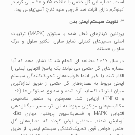
است. عصاره آبی گل ختمی با غلظت 25 و 50 میلی گرم در
کیلوگرم دارای اثرات ضد قارچی علیه قارچ آسپرژیلوس بود.
3- تقویت سیستم ایمنی بدن
پروتئین کینازهای فعال شده با میتوژن (
MAPK
) ترکیبات
اصلی مسیرهای کنترلی تمایز سلول، تکثیر سلول و مرگ
سلولی هستند.
در سال 2017 مطالعه ای انجام شد تا نشان دهد که آیا
عصاره های گل ختمی می توانند یک پاسخ التهابی ایمنی را
القاء کنند یا خیر. ابتدا ظرفیت‌های تحریک‌کنندگی سیستم
ایمنی مربوط به عصاره‌های گل ختمی از طریق اندازه‌گیری
میزان نیتریک اکساید آزاد شده و سطوح سیتوکین‌ها (
IL-6
و
TNF-α
) ارزیابی شد. همچنین به منظور تشخیص
مکانیسم‌های مولکولی مربوط به این اثر، مسیر سیگنال‌دهی
التهابی
MAPK
و فسفریلاسیون پروتئین مهاری
IkBα
آزمایش شدند. محققین فرض کردند که عصاره‌های گل
ختمی خواص قوی تحریک‌کنندگی سیستم ایمنی، از طریق