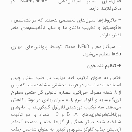
فعال‌سازی مسیر سیگنال‌دهی
MAPK/NF-κB
در
ماکروفاژها، دارند.
– ماکروفاژها سلول‌های تخصصی هستند که در تشخیص ،
فاگوسیتوز و تخریب باکتری‌ها و سایر ارگانیسم‌های مضر
نقش دارند.
– سیگنال‌دهی
NFκB
عمدتا توسط پروتئین‌های مهاری
IκBα
تنظیم می‌شود.
4- تنظیم قند خون
ختمی به عنوان ترکیب ضد دیابت در طب سنتی چینی
استفاده شده است. در فرایند تحقیقی مشاهده شد که پس
از 8 هفته مصرف خوراکی، عصاره اتانولی گل ختمی سطوح
تری‌گلیسرید و گلوکز سرم را به میزان زیادی در موش کاهش
می‌دهد. سه ترکیب دی‌هیدروفلاونول گلیکوزید، به نام‌های
روزئافلاوانونولوزیدهای
A
،
B
و
C
همراه با دو ترکیب
شناخته شده دیگر همگی از گل‌ها ختمی بدست آمدند.
آزمایش جذب گلوکز سلولهای کبدی به عنوان شاخص جذب