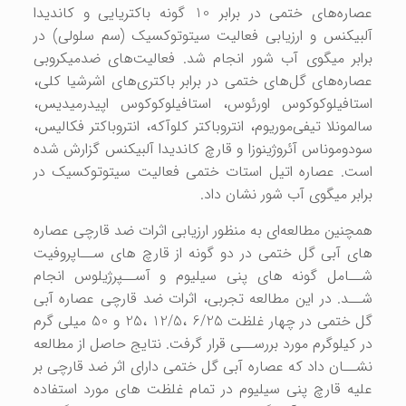
عصاره‌های ختمی در برابر 10 گونه باکتریایی و کاندیدا
آلبیکنس و ارزیابی فعالیت سیتوتوکسیک (سم سلولی) در
برابر میگوی آب شور انجام شد. فعالیت‌های ضدمیکروبی
عصاره‌های گل‌های ختمی در برابر باکتری‌های اشرشیا کلی،
استافیلوکوکوس اورئوس، استافیلوکوکوس اپیدرمیدیس،
سالمونلا تیفی‌موریوم، انتروباکتر کلوآکه، انتروباکتر فکالیس،
سودوموناس آئروژینوزا و قارچ کاندیدا آلبیکنس گزارش شده
است. عصاره اتیل استات ختمی فعالیت سیتوتوکسیک در
برابر میگوی آب شور نشان داد.
همچنین مطالعه‌ای به منظور ارزیابی اثرات ضد قارچی عصاره
های آبی گل ختمی در دو گونه از قارچ های ســاپروفیت
شــامل گونه های پنی سیلیوم و آســپرژیلوس انجام
شــد. در این مطالعه تجربی، اثرات ضد قارچی عصاره آبی
گل ختمی در چهار غلظت 6/25 ،12/5 ،25 و 50 میلی گرم
در کیلوگرم مورد بررســی قرار گرفت. نتایج حاصل از مطالعه
نشــان داد که عصاره آبی گل ختمی دارای اثر ضد قارچی بر
علیه قارچ پنی سیلیوم در تمام غلظت های مورد استفاده