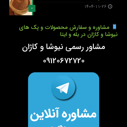
1404-11-26
0
مشاوره و سفارش محصولات و پک های
نیوشا و کاژان در بله و ایتا
مشاور رسمی نیوشا و کاژان
09120672720