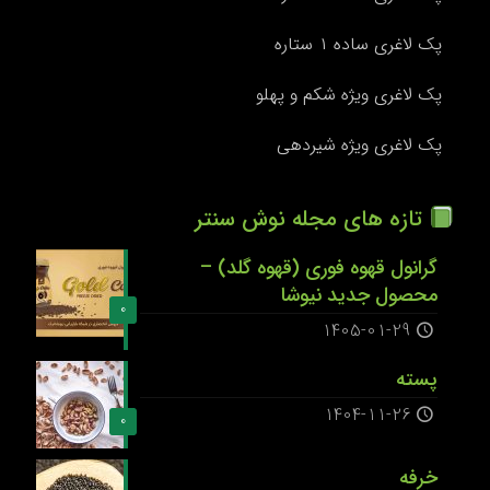
پک لاغری ساده ۱ ستاره
پک لاغری ویژه شکم و پهلو
پک لاغری ویژه شیردهی
تازه های مجله نوش سنتر
گرانول قهوه فوری (قهوه گلد) –
محصول جدید نیوشا
0
1405-01-29
پسته
1404-11-26
0
خرفه